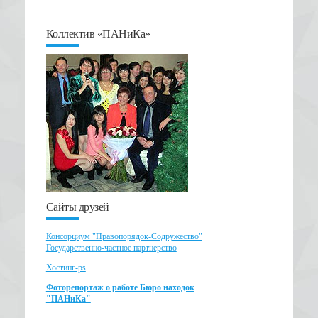
Коллектив «ПАНиКа»
Сайты друзей
Консорциум "Правопорядок-Содружество"
Государственно-частное партнерство
Хостинг-ps
Фоторепортаж о работе Бюро находок
"ПАНиКа"